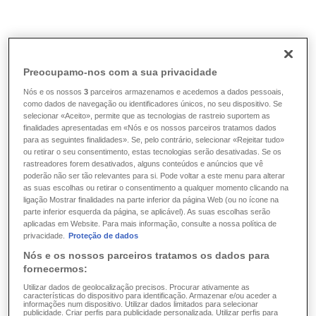
Informações e ferramentas
/
A nossa empresa
/
Contacto
/
Imprensa e
meios de comunicação social
Preocupamo-nos com a sua privacidade
Nós e os nossos
3
parceiros armazenamos e acedemos a dados pessoais,
Imprensa e meios de
como dados de navegação ou identificadores únicos, no seu dispositivo. Se
selecionar «Aceito», permite que as tecnologias de rastreio suportem as
finalidades apresentadas em «Nós e os nossos parceiros tratamos dados
comunicação social
para as seguintes finalidades». Se, pelo contrário, selecionar «Rejeitar tudo»
ou retirar o seu consentimento, estas tecnologias serão desativadas. Se os
rastreadores forem desativados, alguns conteúdos e anúncios que vê
poderão não ser tão relevantes para si. Pode voltar a este menu para alterar
Contacte o Departamento Marketing e
as suas escolhas ou retirar o consentimento a qualquer momento clicando na
Comunicação
ligação Mostrar finalidades na parte inferior da página Web (ou no ícone na
parte inferior esquerda da página, se aplicável). As suas escolhas serão
aplicadas em Website. Para mais informação, consulte a nossa política de
Maud Lamborelle
privacidade.
Proteção de dados
Directora do departamento de Marketing e Comunicação
Nós e os nossos parceiros tratamos os dados para
fornecermos:
Tél. : +352 4761-6505
Email :
maud.lamborelle@lalux.lu
Utilizar dados de geolocalização precisos. Procurar ativamente as
características do dispositivo para identificação. Armazenar e/ou aceder a
informações num dispositivo. Utilizar dados limitados para selecionar
publicidade. Criar perfis para publicidade personalizada. Utilizar perfis para