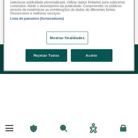
Ralph Zeimet
selecionar publicidade personalizada. Utilizar dados limitados para selecionar
conteúdos. Medir o desempenho da publicidade. Compreender os públicos
Responsável pelo Marketing Digital
através de estatísticas ou combinações de dados de diferentes fontes.
Desenvolver e melhorar serviços.
Tél. : +352 4761-6860
Lista de parceiros (fornecedores)
Email :
ralph.zeimet@lalux.lu
Mostrar finalidades
Rejeitar Todos
Aceito
Particulares
Pesquisar
Acessibilidade
Espace