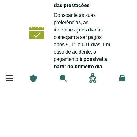
das prestações
Consoante as suas
preferências, as
indemnizações diárias
começam a ser pagos
após 8, 15 ou 31 dias. Em
caso de acidente, o
pagamento
é possível a
partir do primeiro dia.
Particulares
Pesquisar
Acessibilidade
Espace
Prestações pagas 7 dias
por semana
Os pagamentos são
efectuados durante 30 dias