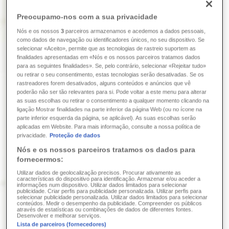
Preocupamo-nos com a sua privacidade
Nós e os nossos
3
parceiros armazenamos e acedemos a dados pessoais,
como dados de navegação ou identificadores únicos, no seu dispositivo. Se
selecionar «Aceito», permite que as tecnologias de rastreio suportem as
finalidades apresentadas em «Nós e os nossos parceiros tratamos dados
para as seguintes finalidades». Se, pelo contrário, selecionar «Rejeitar tudo»
ou retirar o seu consentimento, estas tecnologias serão desativadas. Se os
rastreadores forem desativados, alguns conteúdos e anúncios que vê
poderão não ser tão relevantes para si. Pode voltar a este menu para alterar
as suas escolhas ou retirar o consentimento a qualquer momento clicando na
ligação Mostrar finalidades na parte inferior da página Web (ou no ícone na
parte inferior esquerda da página, se aplicável). As suas escolhas serão
aplicadas em Website. Para mais informação, consulte a nossa política de
privacidade.
Proteção de dados
Nós e os nossos parceiros tratamos os dados para
fornecermos:
Utilizar dados de geolocalização precisos. Procurar ativamente as
características do dispositivo para identificação. Armazenar e/ou aceder a
informações num dispositivo. Utilizar dados limitados para selecionar
publicidade. Criar perfis para publicidade personalizada. Utilizar perfis para
selecionar publicidade personalizada. Utilizar dados limitados para selecionar
conteúdos. Medir o desempenho da publicidade. Compreender os públicos
através de estatísticas ou combinações de dados de diferentes fontes.
Desenvolver e melhorar serviços.
Lista de parceiros (fornecedores)