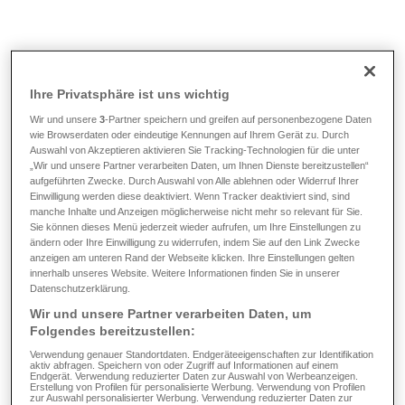
Infoen & Tools
/
FAQ
/
Wat ass eng Versécherung mat Dagesindemnitéite
fir Spidolsopenthalter?
Ihre Privatsphäre ist uns wichtig
Wir und unsere
3
-Partner speichern und greifen auf personenbezogene Daten
Wat ass eng Versécherung
wie Browserdaten oder eindeutige Kennungen auf Ihrem Gerät zu. Durch
Auswahl von Akzeptieren aktivieren Sie Tracking-Technologien für die unter
mat Dagesindemnitéite fir
„Wir und unsere Partner verarbeiten Daten, um Ihnen Dienste bereitzustellen“
aufgeführten Zwecke. Durch Auswahl von Alle ablehnen oder Widerruf Ihrer
Einwilligung werden diese deaktiviert. Wenn Tracker deaktiviert sind, sind
Spidolsopenthalter?
manche Inhalte und Anzeigen möglicherweise nicht mehr so relevant für Sie.
Sie können dieses Menü jederzeit wieder aufrufen, um Ihre Einstellungen zu
ändern oder Ihre Einwilligung zu widerrufen, indem Sie auf den Link Zwecke
anzeigen am unteren Rand der Webseite klicken. Ihre Einstellungen gelten
Am Fall vun engem Spidolsopenthalt musst Dir op näischt
innerhalb unseres Website. Weitere Informationen finden Sie in unserer
verzichten. Dacks bedeit eng Hospitalisatioun eng
Datenschutzerklärung.
zousätzlech finanziell Belaaschtung. Mat der
Wir und unsere Partner verarbeiten Daten, um
Folgendes bereitzustellen:
Versécherung fir Dagesindemnitéite kënnt Dir dës
Belaaschtung ëmgoen. Dir kritt an deem Fall fir all Dag am
Verwendung genauer Standortdaten. Endgeräteeigenschaften zur Identifikation
aktiv abfragen. Speichern von oder Zugriff auf Informationen auf einem
Spidol déi assuréiert Dagesindemnitéit ausbezuelt an
Endgerät. Verwendung reduzierter Daten zur Auswahl von Werbeanzeigen.
Erstellung von Profilen für personalisierte Werbung. Verwendung von Profilen
deckt domat déi zousätzlech finanziell Käschten of.
zur Auswahl personalisierter Werbung. Verwendung reduzierter Daten zur