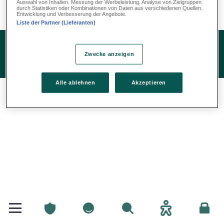
Auswahl von Inhalten. Messung der Werbeleistung. Analyse von Zielgruppen
durch Statistiken oder Kombinationen von Daten aus verschiedenen Quellen.
Entwicklung und Verbesserung der Angebote.
Liste der Partner (Lieferanten)
Zwecke anzeigen
Alle ablehnen
Akzeptieren
Privatclienten
Privatclienten
Sichen
Accessibilitéit
Espac