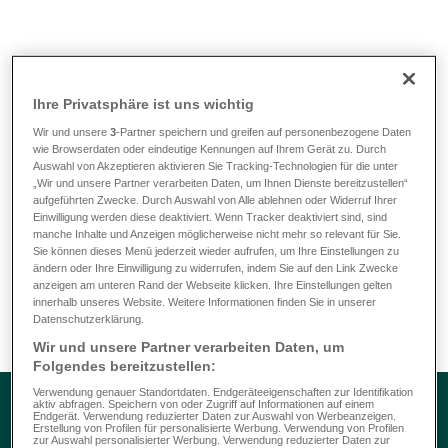
Infoen & Tools
/
FAQ
/
Wéi laang hunn ech Zäit, fir meng Facturen
anzereechen?
Ihre Privatsphäre ist uns wichtig
Wir und unsere
3
-Partner speichern und greifen auf personenbezogene Daten
Wéi laang hunn ech Zäit, fir
wie Browserdaten oder eindeutige Kennungen auf Ihrem Gerät zu. Durch
Auswahl von Akzeptieren aktivieren Sie Tracking-Technologien für die unter
meng Facturen anzereechen?
„Wir und unsere Partner verarbeiten Daten, um Ihnen Dienste bereitzustellen“
aufgeführten Zwecke. Durch Auswahl von Alle ablehnen oder Widerruf Ihrer
Einwilligung werden diese deaktiviert. Wenn Tracker deaktiviert sind, sind
manche Inhalte und Anzeigen möglicherweise nicht mehr so relevant für Sie.
Sie können dieses Menü jederzeit wieder aufrufen, um Ihre Einstellungen zu
Den Usproch op Versécherungsleeschtunge leeft 3 Joer
ändern oder Ihre Einwilligung zu widerrufen, indem Sie auf den Link Zwecke
nom Datum vun der éischter Behandlung, déi op der
anzeigen am unteren Rand der Webseite klicken. Ihre Einstellungen gelten
jeeweileger Facture steet, of.
innerhalb unseres Website. Weitere Informationen finden Sie in unserer
Datenschutzerklärung.
Wir und unsere Partner verarbeiten Daten, um
Folgendes bereitzustellen:
Verwendung genauer Standortdaten. Endgeräteeigenschaften zur Identifikation
aktiv abfragen. Speichern von oder Zugriff auf Informationen auf einem
Endgerät. Verwendung reduzierter Daten zur Auswahl von Werbeanzeigen.
Erstellung von Profilen für personalisierte Werbung. Verwendung von Profilen
zur Auswahl personalisierter Werbung. Verwendung reduzierter Daten zur