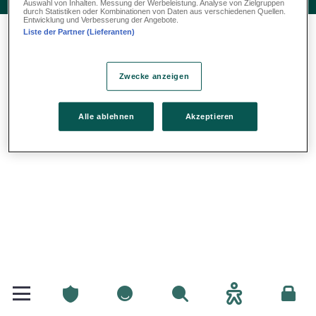
Auswahl von Inhalten. Messung der Werbeleistung. Analyse von Zielgruppen
durch Statistiken oder Kombinationen von Daten aus verschiedenen Quellen.
Entwicklung und Verbesserung der Angebote.
Liste der Partner (Lieferanten)
Zwecke anzeigen
Alle ablehnen
Akzeptieren
Privatclienten
Privatclienten
Sichen
Accessibilitéit
Espac