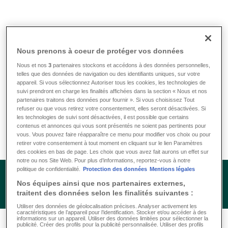
Infos & outils
/
FAQ
/
Comment se calcule la prime ?
Nous prenons à coeur de protéger vos données
Comment se calcule la prime ?
Nous et nos
3
partenaires stockons et accédons à des données personnelles,
telles que des données de navigation ou des identifiants uniques, sur votre
appareil. Si vous sélectionnez Autoriser tous les cookies, les technologies de
suivi prendront en charge les finalités affichées dans la section « Nous et nos
Les primes sont en fonction du produit d’assurance choisi,
partenaires traitons des données pour fournir ». Si vous choisissez Tout
refuser ou que vous retirez votre consentement, elles seront désactivées. Si
ainsi que l’âge. Nous pouvons volontiers vous faire une
les technologies de suivi sont désactivées, il est possible que certains
offre.
contenus et annonces qui vous sont présentés ne soient pas pertinents pour
vous. Vous pouvez faire réapparaître ce menu pour modifier vos choix ou pour
retirer votre consentement à tout moment en cliquant sur le lien Paramètres
des cookies en bas de page. Les choix que vous avez fait aurons un effet sur
notre ou nos Site Web. Pour plus d’informations, reportez-vous à notre
politique de confidentialité.
Protection des données
Mentions légales
Nos équipes ainsi que nos partenaires externes,
traitent des données selon les finalités suivantes :
Utiliser des données de géolocalisation précises. Analyser activement les
caractéristiques de l’appareil pour l’identification. Stocker et/ou accéder à des
informations sur un appareil. Utiliser des données limitées pour sélectionner la
publicité. Créer des profils pour la publicité personnalisée. Utiliser des profils