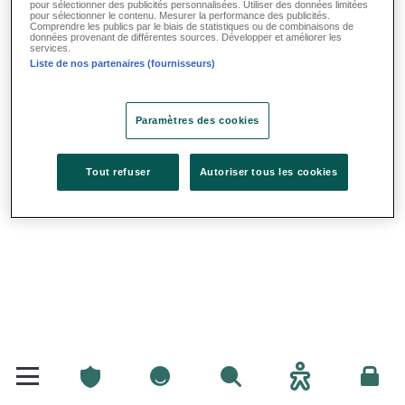
pour sélectionner des publicités personnalisées. Utiliser des données limitées
pour sélectionner le contenu. Mesurer la performance des publicités.
Comprendre les publics par le biais de statistiques ou de combinaisons de
données provenant de différentes sources. Développer et améliorer les
services.
Liste de nos partenaires (fournisseurs)
Paramètres des cookies
Tout refuser
Autoriser tous les cookies
Particuliers
Particuliers
Rechercher
Accessibilité
Espac