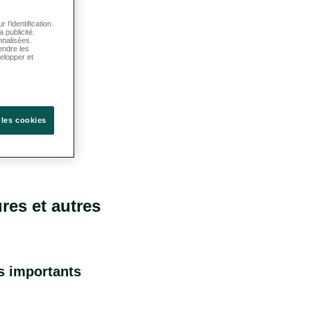
l’identification.
 publicité.
nnalisées.
endre les
elopper et
 les cookies
res et autres
s importants