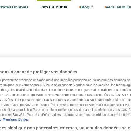
Professionnels
Infos & outils
Blog
vers lalux.lu
nons à coeur de protéger vos données
3
partenaires stockons et accédons à des données personnelles, telles que des données de 
nts uniques, sur votre appareil. Si vous sélectionnez Autoriser tous les cookies, les technologi
charge les finalités affichées dans la section « Nous et nos partenaires traitons des données 
issez Tout refuser ou que vous retirez votre consentement, elles seront désactivées. Si les 
sactivées, il est possible que certains contenus et annonces qui vous sont présentés ne soie
IPID
Infographies
Divers
our vous. Vous pouvez faire réapparaître ce menu pour modifier vos choix ou pour retirer vo
t en cliquant sur le lien Paramètres des cookies en bas de page. Les choix que vous avez fa
re ou nos Site Web. Pour plus d’informations, reportez-vous à notre politique de confidentialité.
s
Mentions légales
es ainsi que nos partenaires externes, traitent des données selo