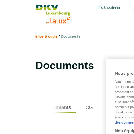
LALUX Assurances
Particuliers
Infos & outils
/
Documents
Documents
Nous pre
Nous et nos
des identifia
prendront en 
Si vous chois
suivi sont dé
Documents
CG
Dépliants
pertinents p
à tout momen
effet sur not
des donnée
Nos équip