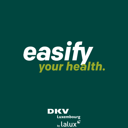
LALUX
ram de LALUX