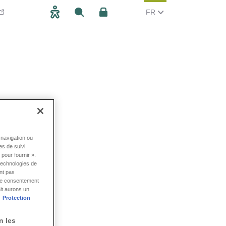
CHANGER LA LANGUE, 
(FRANCAIS)
FR
Accessibilité
Rechercher
Espace client
navigation ou
es de suivi
pour fournir ».
technologies de
nt pas
tre consentement
it aurons un
Protection
n les