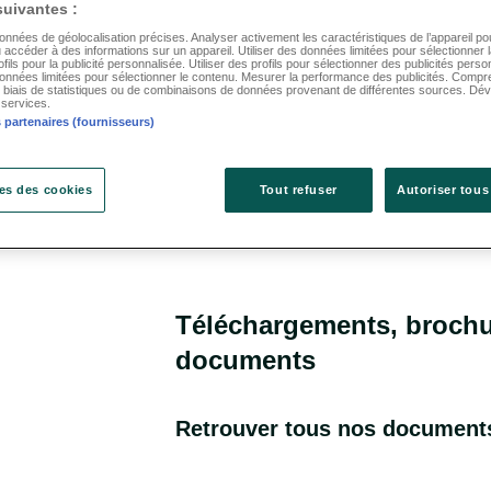
 suivantes :
données de géolocalisation précises. Analyser activement les caractéristiques de l’appareil pour 
 accéder à des informations sur un appareil. Utiliser des données limitées pour sélectionner la
fils pour la publicité personnalisée. Utiliser des profils pour sélectionner des publicités perso
données limitées pour sélectionner le contenu. Mesurer la performance des publicités. Compr
e biais de statistiques ou de combinaisons de données provenant de différentes sources. Dév
 services.
 partenaires (fournisseurs)
es des cookies
Tout refuser
Autoriser tous
Téléchargements, brochu
documents
Retrouver tous nos document