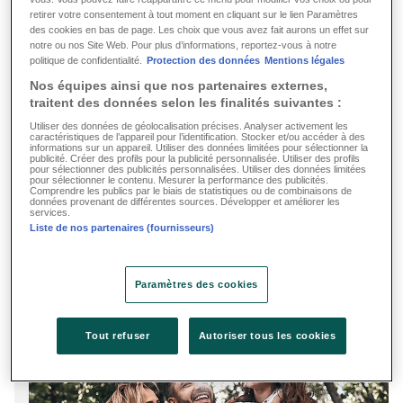
retirer votre consentement à tout moment en cliquant sur le lien Paramètres
des cookies en bas de page. Les choix que vous avez fait aurons un effet sur
notre ou nos Site Web. Pour plus d’informations, reportez-vous à notre
politique de confidentialité.
Protection des données
Mentions légales
Nos équipes ainsi que nos partenaires externes,
traitent des données selon les finalités suivantes :
Actualité du Groupe
Actualité DKV
Utiliser des données de géolocalisation précises. Analyser activement les
caractéristiques de l’appareil pour l’identification. Stocker et/ou accéder à des
informations sur un appareil. Utiliser des données limitées pour sélectionner la
08.06.2026
publicité. Créer des profils pour la publicité personnalisée. Utiliser des profils
pour sélectionner des publicités personnalisées. Utiliser des données limitées
pour sélectionner le contenu. Mesurer la performance des publicités.
Campagne EASY HEALTH 2026
Comprendre les publics par le biais de statistiques ou de combinaisons de
données provenant de différentes sources. Développer et améliorer les
services.
Lire plus
Liste de nos partenaires (fournisseurs)
Paramètres des cookies
Tout refuser
Autoriser tous les cookies