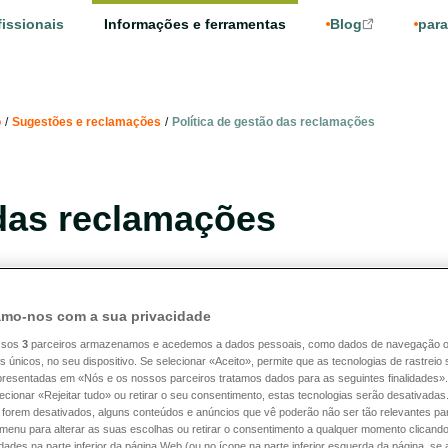
fissionais
Informações e ferramentas
Blog
para
o
/
Sugestões e reclamações
/
Política de gestão das reclamações
 das reclamações
mo-nos com a sua privacidade
ssos
3
parceiros armazenamos e acedemos a dados pessoais, como dados de navegação 
e gestão das reclamações na DKV Luxembourg S.A.
es únicos, no seu dispositivo. Se selecionar «Aceito», permite que as tecnologias de rastrei
competente, que poderá então oferecer-lhe diretamente
apresentadas em «Nós e os nossos parceiros tratamos dados para as seguintes finalidades».
lecionar «Rejeitar tudo» ou retirar o seu consentimento, estas tecnologias serão desativadas
ações regista cada reclamação num programa específico.
 forem desativados, alguns conteúdos e anúncios que vê poderão não ser tão relevantes par
e menu para alterar as suas escolhas ou retirar o consentimento a qualquer momento clicando
l à DKV Luxembourg S.A., pode consultar a secção
"
idades na parte inferior da página Web (ou no ícone na parte inferior esquerda da página, se a