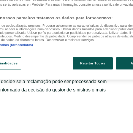
s serão aplicadas em Website. Para mais informação, consulte a nossa política de privacida
 nossos parceiros tratamos os dados para fornecermos:
s de geolocalização precisos. Procurar ativamente as características do dispositivo para iden
u aceder a informações num dispositivo. Utilizar dados limitados para selecionar publicidade
ade personalizada. Utilizar perfis para selecionar publicidade personalizada. Utilizar dados li
onteúdos. Medir o desempenho da publicidade. Compreender os públicos através de estatíst
e descontentamento dirigida à companhia de seguros
de dados de diferentes fontes. Desenvolver e melhorar serviços.
ceiros (fornecedores)
o de seguro ou a uma prestação deve ser considerada
a que tem o direito de ver a sua reclamação
finalidades
Rejeitar Todos
A
mplo, tomadores de seguros, segurados, beneficiários,
representantes autorizados, familiares ou consultores
os decide se a reclamação pode ser processada sem
á informado da decisão do gestor de sinistros o mais