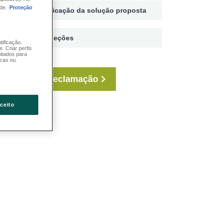
de.
Proteção
Indicação da solução proposta
Objeções
tificação.
. Criar perfis
mitados para
icas ou
Reclamação
ceito