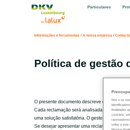
LALUX Assurances
Particulares
Pro
Informações e ferramentas
/
A nossa empresa
/
Contact
Política de gestão
Preocupa
Nós e os no
O presente documento descreve o processo d
identificador
Cada reclamação será analisada pela pessoa 
finalidades 
contrário, se
uma solução satisfatória. O gestor de reclam
rastreadores
voltar a est
Se desejar apresentar uma reclamação oficia
Mostrar final