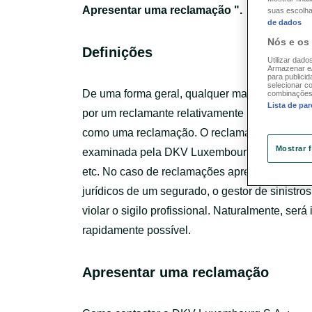
Apresentar uma reclamação ".
suas escolha
de dados
Nós e os
Definições
Utilizar dado
Armazenar e/o
para publicid
selecionar c
De uma forma geral, qualquer manifestação d
combinações 
Lista de par
por um reclamante relativamente a um contrat
como uma reclamação. O reclamante é a pesso
Mostrar 
examinada pela DKV Luxembourg S.A.: por exe
etc. No caso de reclamações apresentadas por 
jurídicos de um segurado, o gestor de sinistr
violar o sigilo profissional. Naturalmente, ser
rapidamente possível.
Apresentar uma reclamação