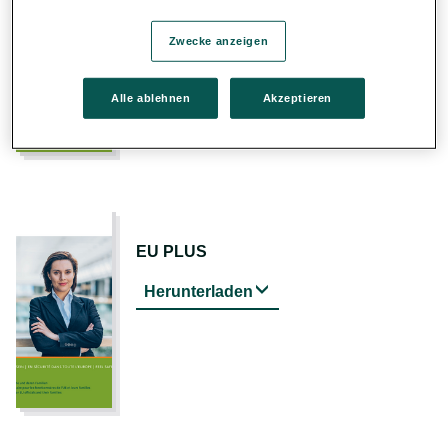
Herunterladen
Zwecke anzeigen
Alle ablehnen
Akzeptieren
EU PLUS
Herunterladen