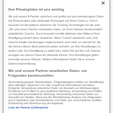
Ihre Privatsphäre ist uns wichtig
Wir und unsere
3
-Partner speichern und greifen auf personenbezogene Daten
wie Browserdaten oder eindeutige Kennungen auf Ihrem Gerät zu. Durch
Auswahl von Akzeptieren aktivieren Sie Tracking-Technologien für die unter
„Wir und unsere Partner verarbeiten Daten, um Ihnen Dienste bereitzustellen“
aufgeführten Zwecke. Durch Auswahl von Alle ablehnen oder Widerruf Ihrer
Einwilligung werden diese deaktiviert. Wenn Tracker deaktiviert sind, sind
manche Inhalte und Anzeigen möglicherweise nicht mehr so relevant für Sie.
HOSPITAL HEALTH
Sie können dieses Menü jederzeit wieder aufrufen, um Ihre Einstellungen zu
ändern oder Ihre Einwilligung zu widerrufen, indem Sie auf den Link Zwecke
anzeigen am unteren Rand der Webseite klicken. Ihre Einstellungen gelten
Herunterladen
innerhalb unseres Website. Weitere Informationen finden Sie in unserer
Datenschutzerklärung.
Wir und unsere Partner verarbeiten Daten, um
Folgendes bereitzustellen:
Verwendung genauer Standortdaten. Endgeräteeigenschaften zur Identifikation
aktiv abfragen. Speichern von oder Zugriff auf Informationen auf einem
Endgerät. Verwendung reduzierter Daten zur Auswahl von Werbeanzeigen.
Erstellung von Profilen für personalisierte Werbung. Verwendung von Profilen
zur Auswahl personalisierter Werbung. Verwendung reduzierter Daten zur
Auswahl von Inhalten. Messung der Werbeleistung. Analyse von Zielgruppen
durch Statistiken oder Kombinationen von Daten aus verschiedenen Quellen.
Entwicklung und Verbesserung der Angebote.
Liste der Partner (Lieferanten)
PLUS HEALTH