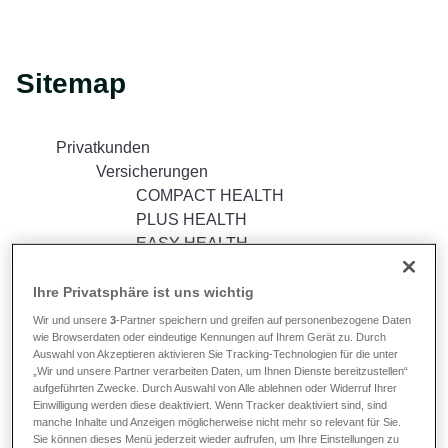
Sitemap
Privatkunden
Versicherungen
COMPACT HEALTH
PLUS HEALTH
EASY HEALTH
Vergleich zwischen COMPACT
HEALTH, PLUS HEALTH und
Ihre Privatsphäre ist uns wichtig
EASY HEALTH
Wir und unsere
3
-Partner speichern und greifen auf personenbezogene Daten
wie Browserdaten oder eindeutige Kennungen auf Ihrem Gerät zu. Durch
EU PLUS
Auswahl von Akzeptieren aktivieren Sie Tracking-Technologien für die unter
HOSPITAL HEALTH
„Wir und unsere Partner verarbeiten Daten, um Ihnen Dienste bereitzustellen“
COMPLETE HEALTH
aufgeführten Zwecke. Durch Auswahl von Alle ablehnen oder Widerruf Ihrer
Einwilligung werden diese deaktiviert. Wenn Tracker deaktiviert sind, sind
CONTINUE PLUS
manche Inhalte und Anzeigen möglicherweise nicht mehr so relevant für Sie.
BEST CARE PREMIUM⁺
Sie können dieses Menü jederzeit wieder aufrufen, um Ihre Einstellungen zu