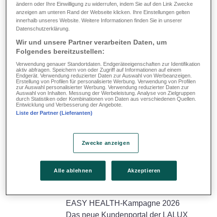
ändern oder Ihre Einwilligung zu widerrufen, indem Sie auf den Link Zwecke
TRAVEL
anzeigen am unteren Rand der Webseite klicken. Ihre Einstellungen gelten
Agenten
innerhalb unseres Website. Weitere Informationen finden Sie in unserer
Kontakte
Datenschutzerklärung.
Geschäftskunden
Wir und unsere Partner verarbeiten Daten, um
Folgendes bereitzustellen:
COMPANY
Agenten
Verwendung genauer Standortdaten. Endgeräteeigenschaften zur Identifikation
aktiv abfragen. Speichern von oder Zugriff auf Informationen auf einem
Kontakte
Endgerät. Verwendung reduzierter Daten zur Auswahl von Werbeanzeigen.
Erstellung von Profilen für personalisierte Werbung. Verwendung von Profilen
Info & Tools
zur Auswahl personalisierter Werbung. Verwendung reduzierter Daten zur
Auswahl von Inhalten. Messung der Werbeleistung. Analyse von Zielgruppen
Formulare
durch Statistiken oder Kombinationen von Daten aus verschiedenen Quellen.
Entwicklung und Verbesserung der Angebote.
Dokumente
Liste der Partner (Lieferanten)
AVB
Broschüren
Zwecke anzeigen
IPID
Infografiken
Sonstiges
Alle ablehnen
Akzeptieren
FAQ
Aktuelles
EASY HEALTH-Kampagne 2026
Das neue Kundenportal der LALUX