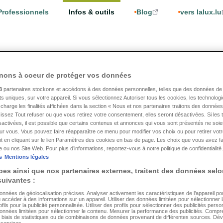
Professionnels
Infos & outils
Blog
vers lalux.lu
e prévue ?
nons à coeur de protéger vos données
3
partenaires stockons et accédons à des données personnelles, telles que des données de 
nts uniques, sur votre appareil. Si vous sélectionnez Autoriser tous les cookies, les technologi
e en cas de prothèse dent
charge les finalités affichées dans la section « Nous et nos partenaires traitons des données 
issez Tout refuser ou que vous retirez votre consentement, elles seront désactivées. Si les 
sactivées, il est possible que certains contenus et annonces qui vous sont présentés ne soie
?
our vous. Vous pouvez faire réapparaître ce menu pour modifier vos choix ou pour retirer vo
t en cliquant sur le lien Paramètres des cookies en bas de page. Les choix que vous avez fa
re ou nos Site Web. Pour plus d’informations, reportez-vous à notre politique de confidentialité.
s
Mentions légales
es ainsi que nos partenaires externes, traitent des données selo
les traitements, demandez à votre dentiste de vous délivrer u
 suivantes :
s. Ceci vous donnera un aperçu des coûts prévisionnels du trai
données de géolocalisation précises. Analyser activement les caractéristiques de l’appareil pour 
 accéder à des informations sur un appareil. Utiliser des données limitées pour sélectionner la
fils pour la publicité personnalisée. Utiliser des profils pour sélectionner des publicités perso
d’abord être envoyé à la caisse maladie légale. Nous vous conse
données limitées pour sélectionner le contenu. Mesurer la performance des publicités. Compr
e biais de statistiques ou de combinaisons de données provenant de différentes sources. Dév
ésence d’une assurance intégrale frais de maladie, car votre par