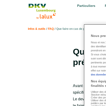
LALUX Assurances
Particuliers
Infos & outils
/
FAQ
/
Que faire en cas de prothèse dentair
Nous pre
Nous et nos
des identifia
Que fair
prendront en 
Si vous chois
suivi sont dé
prévue 
pertinents p
à tout momen
effet sur not
des donnée
Nos équip
Avant de commencer 
finalités
spécifique des coût
Utiliser des 
Stocker et/ou
Créer des pro
Le devis doit tout 
Utiliser des 
publics par l
le faire, même en pr