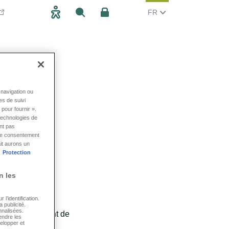
CHANGER LA LANGUE, 
(FRANCAIS)
FR
Accessibilité
Rechercher
Espace client
navigation ou
es de suivi
aire
pour fournir ».
technologies de
nt pas
tre consentement
it aurons un
Protection
n les
ne estimation
tement.
l’identification.
 publicité.
nnalisées.
illons également de
endre les
elopper et
ticipation